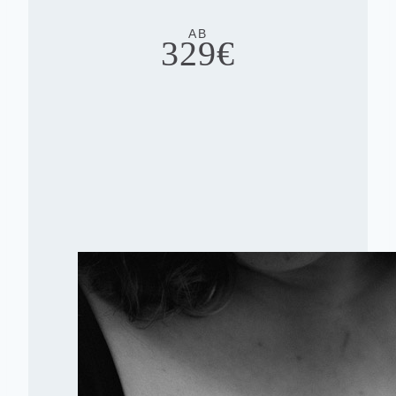
AB
329€